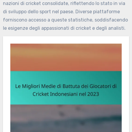
nazioni di cricket consolidate, riflettendo lo stato in via
di sviluppo dello sport nel paese. Diverse piattaforme
forniscono accesso a queste statistiche, soddisfacendo
le esigenze degli appassionati di cricket e degli analisti.