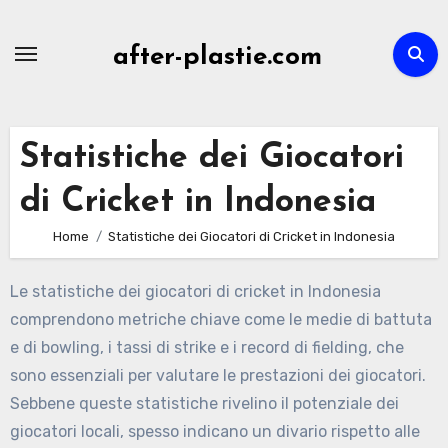
Skip
to
after-plastie.com
content
Statistiche dei Giocatori
di Cricket in Indonesia
Home
Statistiche dei Giocatori di Cricket in Indonesia
Le statistiche dei giocatori di cricket in Indonesia
comprendono metriche chiave come le medie di battuta
e di bowling, i tassi di strike e i record di fielding, che
sono essenziali per valutare le prestazioni dei giocatori.
Sebbene queste statistiche rivelino il potenziale dei
giocatori locali, spesso indicano un divario rispetto alle