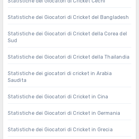
Statistiche dei Giocatori di Cricket Cechi
Statistiche dei Giocatori di Cricket del Bangladesh
Statistiche dei Giocatori di Cricket della Corea del
Sud
Statistiche dei Giocatori di Cricket della Thailandia
Statistiche dei giocatori di cricket in Arabia
Saudita
Statistiche dei Giocatori di Cricket in Cina
Statistiche dei Giocatori di Cricket in Germania
Statistiche dei Giocatori di Cricket in Grecia