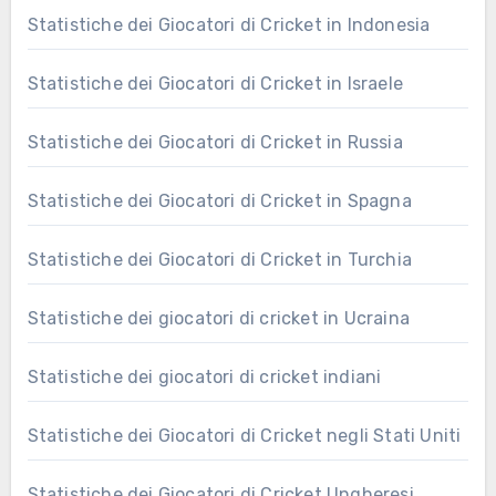
Statistiche dei Giocatori di Cricket in Indonesia
Statistiche dei Giocatori di Cricket in Israele
Statistiche dei Giocatori di Cricket in Russia
Statistiche dei Giocatori di Cricket in Spagna
Statistiche dei Giocatori di Cricket in Turchia
Statistiche dei giocatori di cricket in Ucraina
Statistiche dei giocatori di cricket indiani
Statistiche dei Giocatori di Cricket negli Stati Uniti
Statistiche dei Giocatori di Cricket Ungheresi