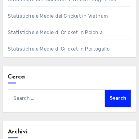
Statistiche e Medie del Cricket in Vietnam
Statistiche e Medie di Cricket in Polonia
Statistiche e Medie di Cricket in Portogallo
Cerca
Search
for:
Archivi