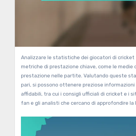
Analizzare le statistiche dei giocatori di cricket thailandesi richiede una comprensione approfondita delle
metriche di prestazione chiave, come le medie di
prestazione nelle partite. Valutando queste stat
pari, si possono ottenere preziose informazioni s
affidabili, tra cui i consigli ufficiali di cricket e
fan e gli analisti che cercano di approfondire l