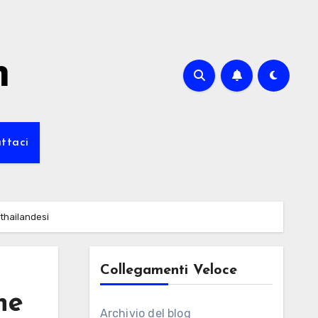
m
ttaci
 thailandesi
Collegamenti Veloce
he
Archivio del blog