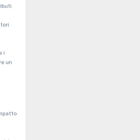
ibuti
tori
 i
re un
impatto