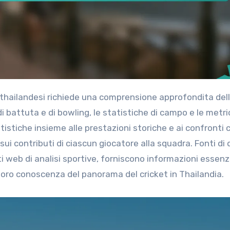
 battuta e di bowling, le statistiche di campo e le metri
istiche insieme alle prestazioni storiche e ai confronti c
ui contributi di ciascun giocatore alla squadra. Fonti di 
 i siti web di analisi sportive, forniscono informazioni essenzi
a loro conoscenza del panorama del cricket in Thailandia.