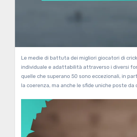
Le medie di battuta dei migliori giocatori di cricket indiani nelle partite internazionali evidenziano la loro abilità
individuale e adattabilità attraverso i diversi 
quelle che superano 50 sono eccezionali, in part
la coerenza, ma anche le sfide uniche poste da c