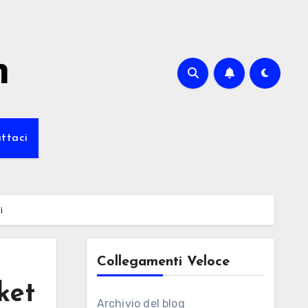
m
ttaci
i
Collegamenti Veloce
ket
Archivio del blog