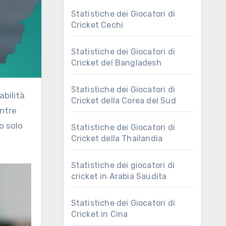
Statistiche dei Giocatori di
Cricket Cechi
Statistiche dei Giocatori di
Cricket del Bangladesh
Statistiche dei Giocatori di
Cricket della Corea del Sud
entre
o solo
Statistiche dei Giocatori di
Cricket della Thailandia
Statistiche dei giocatori di
cricket in Arabia Saudita
Statistiche dei Giocatori di
Cricket in Cina