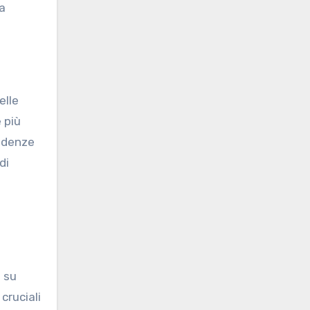
la
elle
 più
endenze
di
a su
cruciali