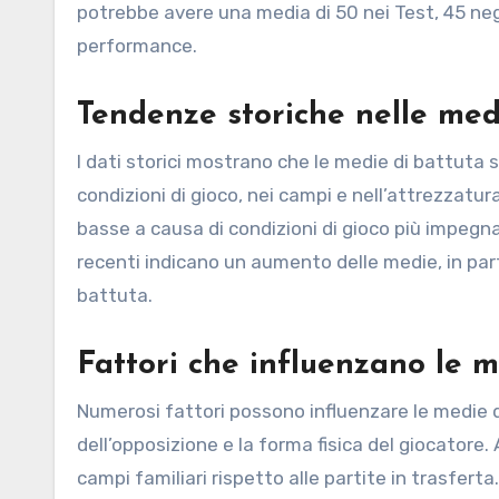
potrebbe avere una media di 50 nei Test, 45 negl
performance.
Tendenze storiche nelle med
I dati storici mostrano che le medie di battuta
condizioni di gioco, nei campi e nell’attrezzatu
basse a causa di condizioni di gioco più impeg
recenti indicano un aumento delle medie, in part
battuta.
Fattori che influenzano le m
Numerosi fattori possono influenzare le medie d
dell’opposizione e la forma fisica del giocatore
campi familiari rispetto alle partite in trasferta.