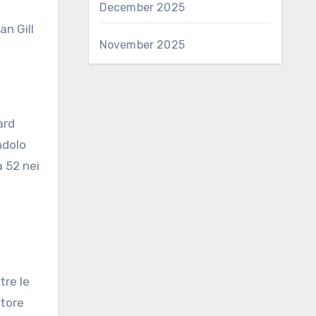
December 2025
an Gill
November 2025
ard
ndolo
a 52 nei
tre le
atore