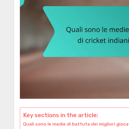
Key sections in the article:
Quali sono le medie di battuta dei migliori giocat