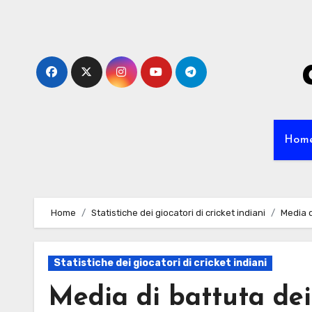
Skip
to
content
Hom
Home
Statistiche dei giocatori di cricket indiani
Media d
Statistiche dei giocatori di cricket indiani
Media di battuta dei 