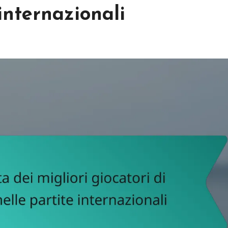
 internazionali