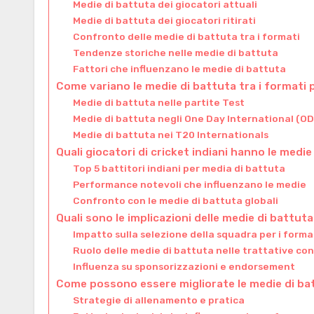
Medie di battuta dei giocatori attuali
Medie di battuta dei giocatori ritirati
Confronto delle medie di battuta tra i formati
Tendenze storiche nelle medie di battuta
Fattori che influenzano le medie di battuta
Come variano le medie di battuta tra i formati p
Medie di battuta nelle partite Test
Medie di battuta negli One Day International (OD
Medie di battuta nei T20 Internationals
Quali giocatori di cricket indiani hanno le medie
Top 5 battitori indiani per media di battuta
Performance notevoli che influenzano le medie
Confronto con le medie di battuta globali
Quali sono le implicazioni delle medie di battuta
Impatto sulla selezione della squadra per i forma
Ruolo delle medie di battuta nelle trattative con
Influenza su sponsorizzazioni e endorsement
Come possono essere migliorate le medie di batt
Strategie di allenamento e pratica