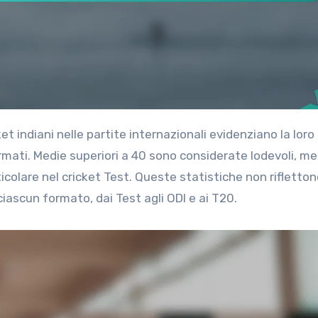
formati. Medie superiori a 40 sono considerate lodevoli, m
icolare nel cricket Test. Queste statistiche non rifletton
iascun formato, dai Test agli ODI e ai T20.