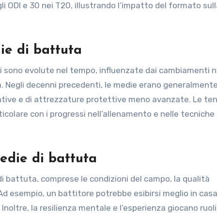
i ODI e 30 nei T20, illustrando l’impatto del formato sul
ie di battuta
 si sono evolute nel tempo, influenzate dai cambiamenti n
ra. Negli decenni precedenti, le medie erano generalmente
native e di attrezzature protettive meno avanzate. Le t
icolare con i progressi nell’allenamento e nelle tecniche 
edie di battuta
i battuta, comprese le condizioni del campo, la qualità
. Ad esempio, un battitore potrebbe esibirsi meglio in cas
 Inoltre, la resilienza mentale e l’esperienza giocano ruoli 