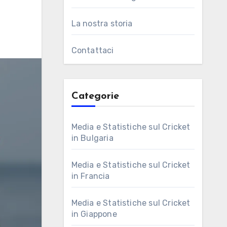
La nostra storia
Contattaci
Categorie
Media e Statistiche sul Cricket
in Bulgaria
Media e Statistiche sul Cricket
in Francia
Media e Statistiche sul Cricket
in Giappone