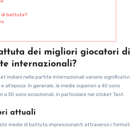
ce
e di battuta?
ia
ttuta dei migliori giocatori d
ite internazionali?
ket indiani nelle partite internazionali variano significat
e all’epoca. In generale, le medie superiori a 40 sono
 a 50 sono eccezionali, in particolare nel cricket Test.
ri attuali
trato medie di battuta impressionanti attraverso i formati