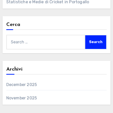
Statistiche e Medie di Cricket in Portogallo
Cerca
Search
for:
Archivi
December 2025
November 2025