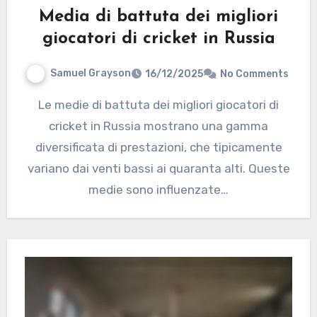
Media di battuta dei migliori
giocatori di cricket in Russia
Samuel Grayson
16/12/2025
No Comments
Le medie di battuta dei migliori giocatori di
cricket in Russia mostrano una gamma
diversificata di prestazioni, che tipicamente
variano dai venti bassi ai quaranta alti. Queste
medie sono influenzate…