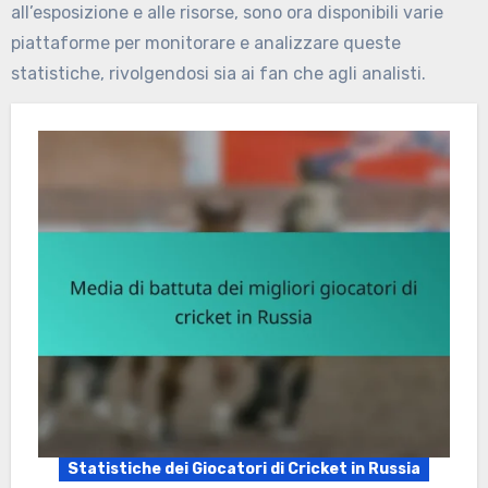
all’esposizione e alle risorse, sono ora disponibili varie
piattaforme per monitorare e analizzare queste
statistiche, rivolgendosi sia ai fan che agli analisti.
Statistiche dei Giocatori di Cricket in Russia