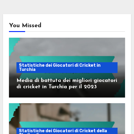
You Missed
Statistiche dei Giocatori di Cricket in
Turchia
Media di battuta dei migliori giocatori
di cricket in Turchia per il 2023
Statistiche dei Giocatori di Cricket della