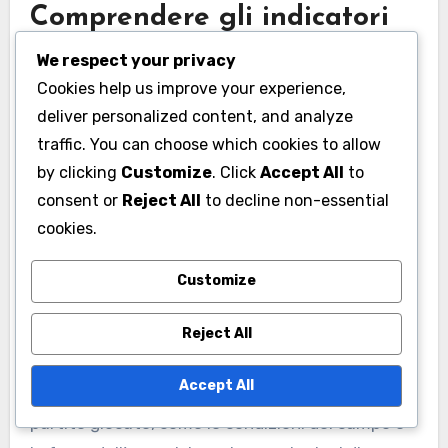
Comprendere gli indicatori
chiave di prestazione (KPI)
We respect your privacy
Cookies help us improve your experience,
Gli indicatori chiave di prestazione (KPI) nel
deliver personalized content, and analyze
cricket includono medie di battuta, tassi di
traffic. You can choose which cookies to allow
strike, economia di bowling e statistiche di
by clicking
Customize
. Click
Accept All
to
fielding. Queste metriche aiutano a valutare le
consent or
Reject All
to decline non-essential
prestazioni individuali e di squadra nel tempo. Ad
cookies.
esempio, una media di battuta superiore a 30 è
generalmente considerata solida, mentre un
Customize
tasso di strike superiore a 130 indica un
punteggio aggressivo.
Reject All
Accept All
Quando analizzi i KPI, considera il contesto delle
partite giocate, come le condizioni del campo e