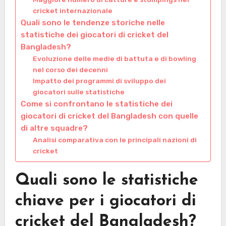
cricket internazionale
Quali sono le tendenze storiche nelle
statistiche dei giocatori di cricket del
Bangladesh?
Evoluzione delle medie di battuta e di bowling
nel corso dei decenni
Impatto dei programmi di sviluppo dei
giocatori sulle statistiche
Come si confrontano le statistiche dei
giocatori di cricket del Bangladesh con quelle
di altre squadre?
Analisi comparativa con le principali nazioni di
cricket
Quali sono le statistiche
chiave per i giocatori di
cricket del Bangladesh?