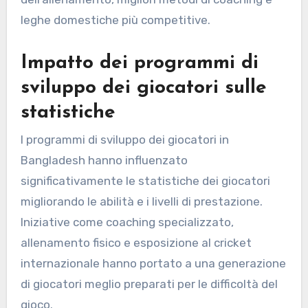
leghe domestiche più competitive.
Impatto dei programmi di
sviluppo dei giocatori sulle
statistiche
I programmi di sviluppo dei giocatori in
Bangladesh hanno influenzato
significativamente le statistiche dei giocatori
migliorando le abilità e i livelli di prestazione.
Iniziative come coaching specializzato,
allenamento fisico e esposizione al cricket
internazionale hanno portato a una generazione
di giocatori meglio preparati per le difficoltà del
gioco.