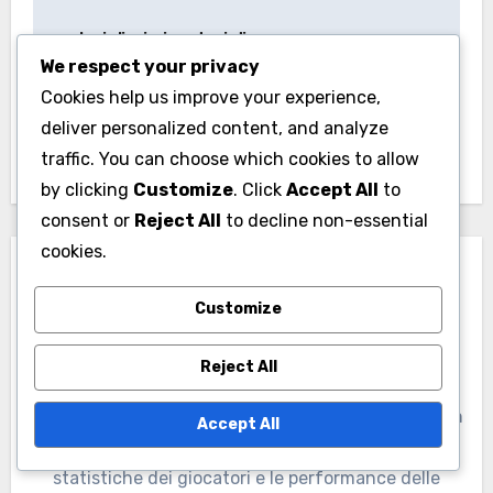
Post
I migliori giocatori di
navigation
We respect your privacy
cricket del
Cookies help us improve your experience,
Bangladesh e le loro
deliver personalized content, and analyze
medie di battuta
traffic. You can choose which cookies to allow
by clicking
Customize
. Click
Accept All
to
consent or
Reject All
to decline non-essential
cookies.
Customize
Reject All
By
Samuel Grayson
Un appassionato analista di cricket, Samuel Grayson
Accept All
ha trascorso oltre un decennio a studiare le
statistiche dei giocatori e le performance delle