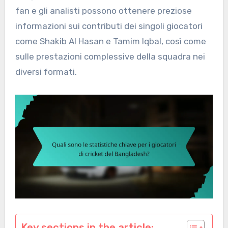
fan e gli analisti possono ottenere preziose
informazioni sui contributi dei singoli giocatori
come Shakib Al Hasan e Tamim Iqbal, così come
sulle prestazioni complessive della squadra nei
diversi formati.
Key sections in the article: