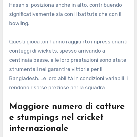
Hasan si posiziona anche in alto, contribuendo
significativamente sia con il battuta che con il
bowling.
Questi giocatori hanno raggiunto impressionanti
conteggi di wickets, spesso arrivando a
centinaia basse, e le loro prestazioni sono state
strumentali nel garantire vittorie per il
Bangladesh. Le loro abilità in condizioni variabili li
rendono risorse preziose per la squadra.
Maggiore numero di catture
e stumpings nel cricket
internazionale