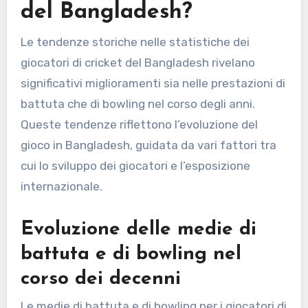
del Bangladesh?
Le tendenze storiche nelle statistiche dei
giocatori di cricket del Bangladesh rivelano
significativi miglioramenti sia nelle prestazioni di
battuta che di bowling nel corso degli anni.
Queste tendenze riflettono l’evoluzione del
gioco in Bangladesh, guidata da vari fattori tra
cui lo sviluppo dei giocatori e l’esposizione
internazionale.
Evoluzione delle medie di
battuta e di bowling nel
corso dei decenni
Le medie di battuta e di bowling per i giocatori di