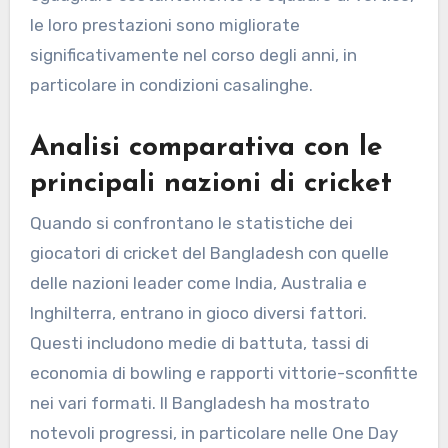
le loro prestazioni sono migliorate
significativamente nel corso degli anni, in
particolare in condizioni casalinghe.
Analisi comparativa con le
principali nazioni di cricket
Quando si confrontano le statistiche dei
giocatori di cricket del Bangladesh con quelle
delle nazioni leader come India, Australia e
Inghilterra, entrano in gioco diversi fattori.
Questi includono medie di battuta, tassi di
economia di bowling e rapporti vittorie-sconfitte
nei vari formati. Il Bangladesh ha mostrato
notevoli progressi, in particolare nelle One Day