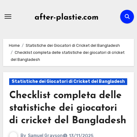
Skip
to
after-plastie.com
content
Home
Statistiche dei Giocatori di Cricket del Bangladesh
Checklist completa delle statistiche dei giocatori di cricket
del Bangladesh
Statistiche dei Giocatori di Cricket del Bangladesh
Checklist completa delle
statistiche dei giocatori
di cricket del Bangladesh
By
Samuel Grayson
13/11/2025