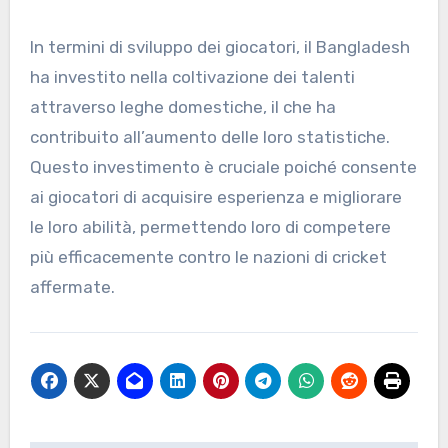
In termini di sviluppo dei giocatori, il Bangladesh
ha investito nella coltivazione dei talenti
attraverso leghe domestiche, il che ha
contribuito all’aumento delle loro statistiche.
Questo investimento è cruciale poiché consente
ai giocatori di acquisire esperienza e migliorare
le loro abilità, permettendo loro di competere
più efficacemente contro le nazioni di cricket
affermate.