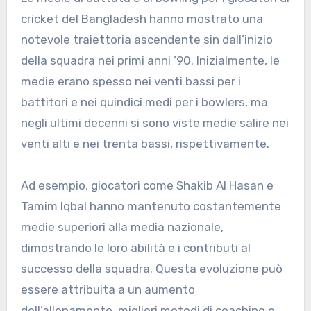
cricket del Bangladesh hanno mostrato una
notevole traiettoria ascendente sin dall’inizio
della squadra nei primi anni ’90. Inizialmente, le
medie erano spesso nei venti bassi per i
battitori e nei quindici medi per i bowlers, ma
negli ultimi decenni si sono viste medie salire nei
venti alti e nei trenta bassi, rispettivamente.
Ad esempio, giocatori come Shakib Al Hasan e
Tamim Iqbal hanno mantenuto costantemente
medie superiori alla media nazionale,
dimostrando le loro abilità e i contributi al
successo della squadra. Questa evoluzione può
essere attribuita a un aumento
dell’allenamento, migliori metodi di coaching e