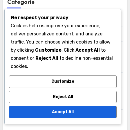
Categorie
We respect your privacy
Media e Statistiche sul Cricket in Bulgaria
Cookies help us improve your experience,
deliver personalized content, and analyze
Media e Statistiche sul Cricket in Francia
traffic. You can choose which cookies to allow
by clicking
Customize
. Click
Accept All
to
Media e Statistiche sul Cricket in Giappone
consent or
Reject All
to decline non-essential
Statistiche dei Giocatori di Cricket Cechi
cookies.
Statistiche dei Giocatori di Cricket del Bangladesh
Customize
Statistiche dei Giocatori di Cricket della Corea del
Reject All
Sud
Accept All
Statistiche dei Giocatori di Cricket della Thailandia