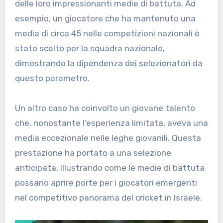
delle loro impressionanti medie di battuta. Ad
esempio, un giocatore che ha mantenuto una
media di circa 45 nelle competizioni nazionali è
stato scelto per la squadra nazionale,
dimostrando la dipendenza dei selezionatori da
questo parametro.
Un altro caso ha coinvolto un giovane talento
che, nonostante l’esperienza limitata, aveva una
media eccezionale nelle leghe giovanili. Questa
prestazione ha portato a una selezione
anticipata, illustrando come le medie di battuta
possano aprire porte per i giocatori emergenti
nel competitivo panorama del cricket in Israele.