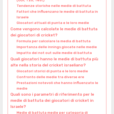
(ODI, T20, Test)
Tendenze storiche nelle medie di battuta
Fattori che influenzano le medie di battuta in
Israele
Giocatori attuali di punta e le loro medie
Come vengono calcolate le medie di battuta
dei giocatori di cricket?
Formula per calcolare la media di battuta
Importanza delle innings giocate nelle medie
Impatto dei not out sulle medie di battuta
Quali giocatori hanno le medie di battuta più
alte nella storia del cricket israeliano?
Giocatori storici di punta e le loro medie
Confronto delle medie tra diverse ere
Prestazioni notevoli che hanno influenzato le
medie
Quali sono i parametri di riferimento per le
medie di battuta dei giocatori di cricket in
Israele?
Medie di battuta medie per categoria di