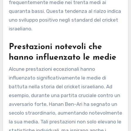
frequentemente medie nei trenta medi ai
quaranta bassi. Questa tendenza al rialzo indica
uno sviluppo positivo negli standard del cricket
israeliano.
Prestazioni notevoli che
hanno influenzato le medie
Alcune prestazioni eccezionali hanno
influenzato significativamente le medie di
battuta nella storia del cricket israeliano. Ad
esempio, durante una partita cruciale contro un
avversario forte, Hanan Ben-Ari ha segnato un
secolo straordinario, aumentando notevolmente
la sua media. Tali prestazioni non solo elevano le
statistiche individuali, ma ispirano anche i