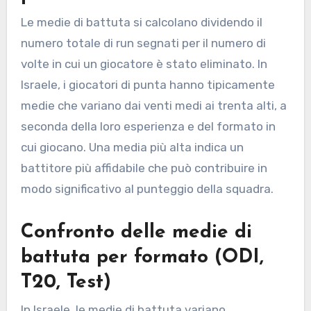
Le medie di battuta si calcolano dividendo il
numero totale di run segnati per il numero di
volte in cui un giocatore è stato eliminato. In
Israele, i giocatori di punta hanno tipicamente
medie che variano dai venti medi ai trenta alti, a
seconda della loro esperienza e del formato in
cui giocano. Una media più alta indica un
battitore più affidabile che può contribuire in
modo significativo al punteggio della squadra.
Confronto delle medie di
battuta per formato (ODI,
T20, Test)
In Israele, le medie di battuta variano