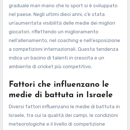
graduale man mano che lo sport si è sviluppato
nel paese. Negli ultimi dieci anni, c’è stata
un’aumentata visibilità delle medie dei migliori
giocatori, riflettendo un miglioramento
nell’allenamento, nel coaching e nell’esposizione
a competizioni internazionali. Questa tendenza
indica un bacino di talenti in crescita e un
ambiente di cricket più competitivo.
Fattori che influenzano le
medie di battuta in Israele
Diversi fattori influenzano le medie di battuta in
Israele, tra cui la qualità dei campi, le condizioni
meteorologiche e il livello di competizione