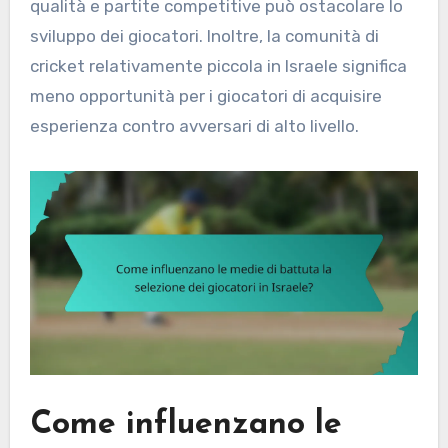
qualità e partite competitive può ostacolare lo
sviluppo dei giocatori. Inoltre, la comunità di
cricket relativamente piccola in Israele significa
meno opportunità per i giocatori di acquisire
esperienza contro avversari di alto livello.
Come influenzano le