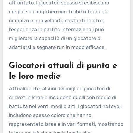
affrontato. I giocatori spesso si esibiscono
meglio su campi ben curati che offrono un
rimbalzo e una velocità costanti. Inoltre,
l’esperienza in partite internazionali può
migliorare la capacità di un giocatore di
adattarsi e segnare run in modo efficace.
Giocatori attuali di punta e
le loro medie
Attualmente, alcuni dei migliori giocatori di
cricket in Israele includono quelli con medie di
battuta nei venti medi o alti. I giocatori notevoli
includono spesso coloro che hanno
rappresentato Israele in vari formati, mostrando
le loro abilità sia a livello locale che