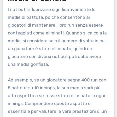
I not out influenzano significativamente le
medie di battuta, poiché consentono ai
giocatori di mantenere i loro run senza essere
conteggiati come eliminati. Quando si calcola la
media, si considera solo il numero di volte in cui
un giocatore è stato eliminato, quindi un
giocatore con diversi not out potrebbe avere
una media gonfiata.
Ad esempio, se un giocatore segna 400 run con
5 not out su 10 innings, la sua media sarà più
alta rispetto a se fosse stato eliminato in ogni
innings. Comprendere questo aspetto è
essenziale per valutare le vere prestazioni di un