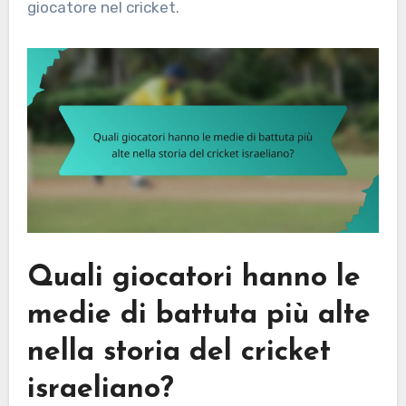
giocatore nel cricket.
Quali giocatori hanno le
medie di battuta più alte
nella storia del cricket
israeliano?