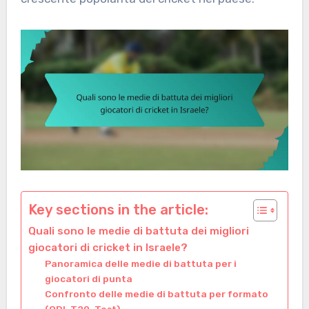
Key sections in the article:
Quali sono le medie di battuta dei migliori
giocatori di cricket in Israele?
Panoramica delle medie di battuta per i
giocatori di punta
Confronto delle medie di battuta per formato