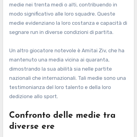
medie nei trenta medi o alti, contribuendo in
modo significativo alle loro squadre. Queste
medie evidenziano la loro costanza e capacità di
segnare run in diverse condizioni di partita.
Un altro giocatore notevole è Amitai Ziv, che ha
mantenuto una media vicina ai quaranta,
dimostrando la sua abilità sia nelle partite
nazionali che internazionali. Tali medie sono una
testimonianza del loro talento e della loro
dedizione allo sport.
Confronto delle medie tra
diverse ere