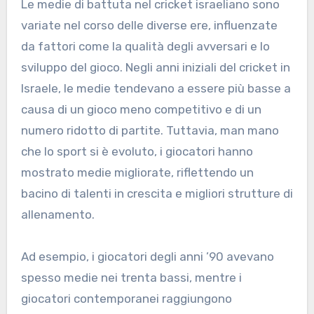
Le medie di battuta nel cricket israeliano sono
variate nel corso delle diverse ere, influenzate
da fattori come la qualità degli avversari e lo
sviluppo del gioco. Negli anni iniziali del cricket in
Israele, le medie tendevano a essere più basse a
causa di un gioco meno competitivo e di un
numero ridotto di partite. Tuttavia, man mano
che lo sport si è evoluto, i giocatori hanno
mostrato medie migliorate, riflettendo un
bacino di talenti in crescita e migliori strutture di
allenamento.
Ad esempio, i giocatori degli anni ’90 avevano
spesso medie nei trenta bassi, mentre i
giocatori contemporanei raggiungono