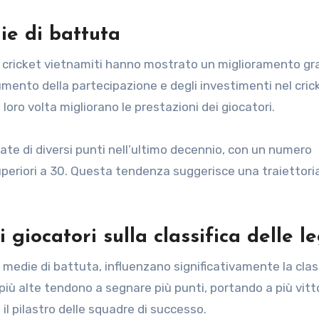
ie di battuta
di cricket vietnamiti hanno mostrato un miglioramento gr
aumento della partecipazione e degli investimenti nel cric
loro volta migliorano le prestazioni dei giocatori.
ate di diversi punti nell’ultimo decennio, con un numero
periori a 30. Questa tendenza suggerisce una traiettori
 giocatori sulla classifica delle l
e medie di battuta, influenzano significativamente la clas
più alte tendono a segnare più punti, portando a più vitto
l pilastro delle squadre di successo.