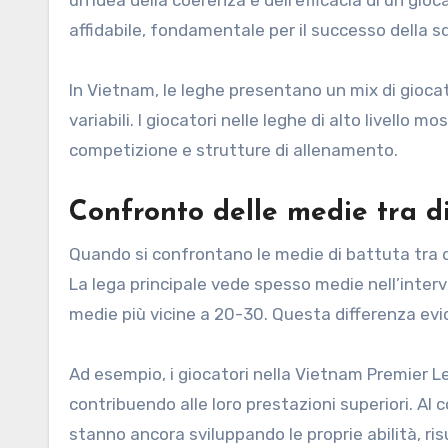
affidabile, fondamentale per il successo della s
In Vietnam, le leghe presentano un mix di giocat
variabili. I giocatori nelle leghe di alto livello
competizione e strutture di allenamento.
Confronto delle medie tra d
Quando si confrontano le medie di battuta tra d
La lega principale vede spesso medie nell’interva
medie più vicine a 20-30. Questa differenza eviden
Ad esempio, i giocatori nella Vietnam Premier Le
contribuendo alle loro prestazioni superiori. Al
stanno ancora sviluppando le proprie abilità, ri