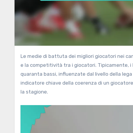
Le medie di battuta dei migliori giocatori nei campionati di cricket vietnamiti evidenziano i diversi livelli di abilità
e la competitività tra i giocatori. Tipicamente, 
quaranta bassi, influenzate dal livello della le
indicatore chiave della coerenza di un giocator
la stagione.