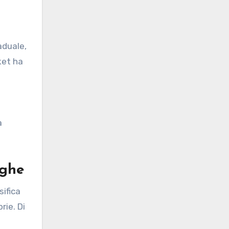
aduale,
ket ha
a
eghe
sifica
rie. Di