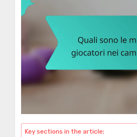
Key sections in the article: