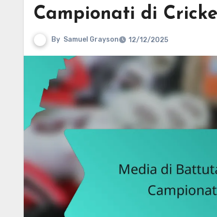
Campionati di Cricke
By
Samuel Grayson
12/12/2025