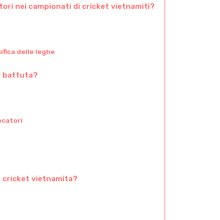
tori nei campionati di cricket vietnamiti?
ifica delle leghe
di battuta?
e
ocatori
l cricket vietnamita?