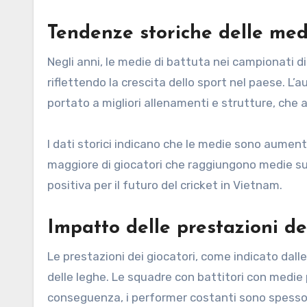
Tendenze storiche delle med
Negli anni, le medie di battuta nei campionati 
riflettendo la crescita dello sport nel paese. L’
portato a migliori allenamenti e strutture, che a 
I dati storici indicano che le medie sono aument
maggiore di giocatori che raggiungono medie su
positiva per il futuro del cricket in Vietnam.
Impatto delle prestazioni dei
Le prestazioni dei giocatori, come indicato dall
delle leghe. Le squadre con battitori con medie 
conseguenza, i performer costanti sono spesso i