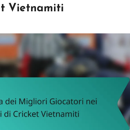
t Vietnamiti