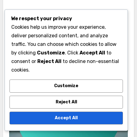
Per migliorare il fielding a terra, le squadre
We respect your privacy
possono implementare esercizi che si
Cookies help us improve your experience,
concentrano su agilità, velocità e tecniche di
deliver personalized content, and analyze
gestione della palla. Tenere traccia delle
traffic. You can choose which cookies to allow
metriche di fielding a terra, come il numero di
by clicking
Customize
. Click
Accept All
to
punti salvati per partita, può fornire
consent or
Reject All
to decline non-essential
informazioni sulle aree che necessitano di
cookies.
miglioramento, puntando a un obiettivo di
Customize
salvare almeno 10 punti per partita può essere
vantaggioso.
Reject All
Accept All