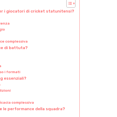
r i giocatori di cricket statunitensi?
cienza
gio
ance complessiva
e di battuta?
a
o i formati
g essenziali?
a
izioni
ficacia complessiva
re le performance della squadra?