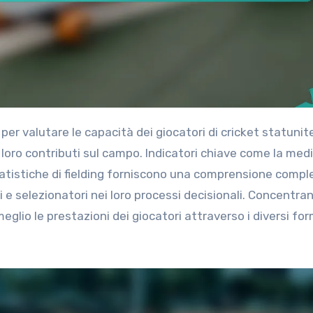
loro contributi sul campo. Indicatori chiave come la medi
statistiche di fielding forniscono una comprensione compl
ri e selezionatori nei loro processi decisionali. Concentra
lio le prestazioni dei giocatori attraverso i diversi for