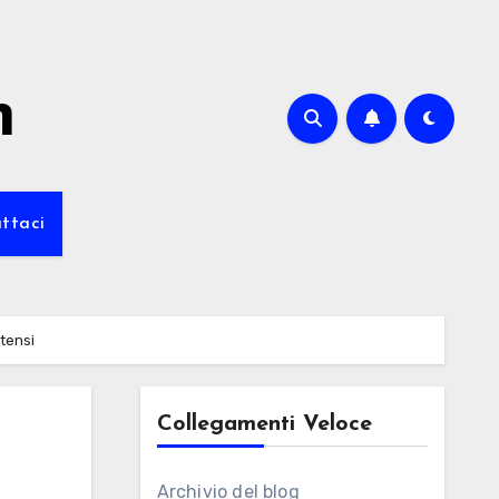
m
ttaci
itensi
Collegamenti Veloce
Archivio del blog