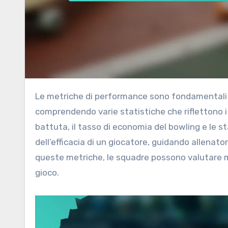
Le metriche di performance sono fondamentali per valutare le capacità dei giocatori di cricket statunitensi,
comprendendo varie statistiche che riflettono i 
battuta, il tasso di economia del bowling e le 
dell’efficacia di un giocatore, guidando allenato
queste metriche, le squadre possono valutare meg
gioco.