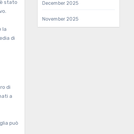
 è stato
December 2025
vo.
November 2025
 la
edia di
ro di
mati a
glia può