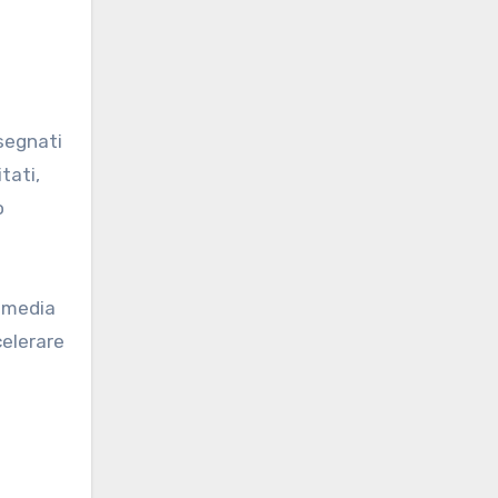
 segnati
tati,
o
a media
celerare