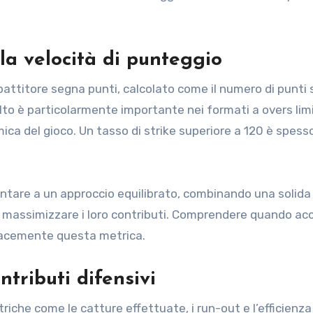
 la velocità di punteggio
battitore segna punti, calcolato come il numero di punti
alto è particolarmente importante nei formati a overs limi
ca del gioco. Un tasso di strike superiore a 120 è spess
puntare a un approccio equilibrato, combinando una solid
r massimizzare i loro contributi. Comprendere quando ac
icacemente questa metrica.
ntributi difensivi
riche come le catture effettuate, i run-out e l’efficienza