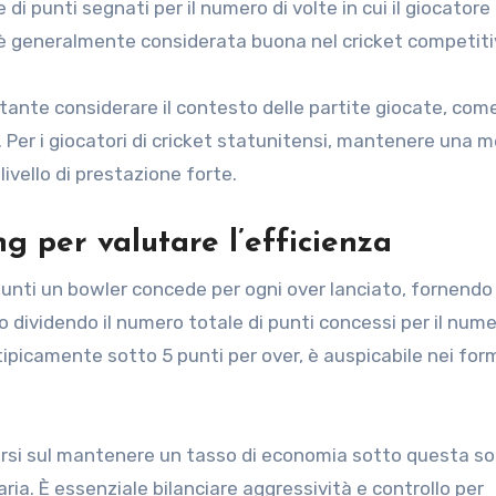
di punti segnati per il numero di volte in cui il giocatore
 è generalmente considerata buona nel cricket competiti
tante considerare il contesto delle partite giocate, come
. Per i giocatori di cricket statunitensi, mantenere una m
ivello di prestazione forte.
g per valutare l’efficienza
punti un bowler concede per ogni over lanciato, fornendo
to dividendo il numero totale di punti concessi per il nume
tipicamente sotto 5 punti per over, è auspicabile nei for
trarsi sul mantenere un tasso di economia sotto questa so
ria. È essenziale bilanciare aggressività e controllo per