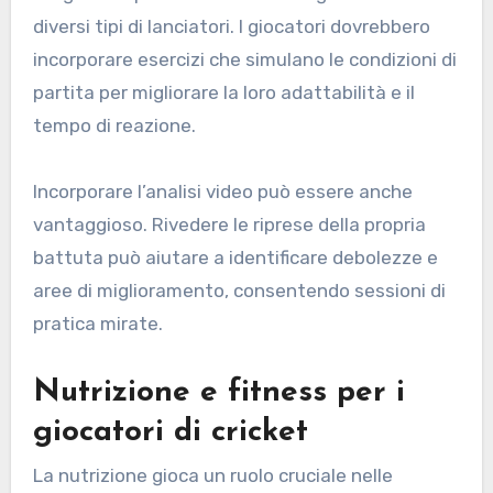
diversi tipi di lanciatori. I giocatori dovrebbero
incorporare esercizi che simulano le condizioni di
partita per migliorare la loro adattabilità e il
tempo di reazione.
Incorporare l’analisi video può essere anche
vantaggioso. Rivedere le riprese della propria
battuta può aiutare a identificare debolezze e
aree di miglioramento, consentendo sessioni di
pratica mirate.
Nutrizione e fitness per i
giocatori di cricket
La nutrizione gioca un ruolo cruciale nelle