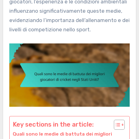
giocatori, l’esperienza e le condizioni ambientali
influenzano significativamente queste medie,
evidenziando l’importanza dell’allenamento e dei
livelli di competizione nello sport.
Key sections in the article:
Quali sono le medie di battuta dei migliori