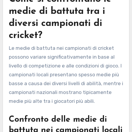
medie di battuta tra i
diversi campionati di
cricket?
Le medie di battuta nei campionati di cricket
possono variare significativamente in base al
livello di competizione e alle condizioni di gioco. I
campionati locali presentano spesso medie più
basse a causa dei diversi livelli di abilità, mentre i
campionati nazionali mostrano tipicamente
medie più alte tra i giocatori più abili.
Confronto delle medie di
battuta nei campionati locali