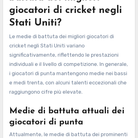
giocatori di cricket negli
Stati Uniti?
Le medie di battuta dei migliori giocatori di
cricket negli Stati Uniti variano
significativamente, riflettendo le prestazioni
individuali e il livello di competizione. In generale,
i giocatori di punta mantengono medie nei bassi
e medi trenta, con alcuni talenti eccezionali che
raggiungono cifre più elevate.
Medie di battuta attuali dei
giocatori di punta
Attualmente, le medie di battuta dei prominenti