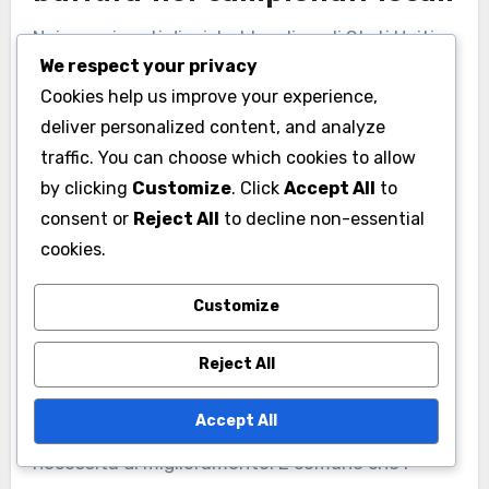
Nei campionati di cricket locali negli Stati Uniti,
We respect your privacy
le medie di battuta variano generalmente dai
Cookies help us improve your experience,
bassi venti ai medi trenta. Queste medie
deliver personalized content, and analyze
riflettono un mix di giocatori amatoriali e
traffic. You can choose which cookies to allow
condizioni del campo variabili, che possono
by clicking
Customize
. Click
Accept All
to
influenzare le prestazioni. I giocatori affrontano
consent or
Reject All
to decline non-essential
spesso lanciatori con livelli di abilità diversi,
cookies.
portando a punteggi inconsistenti.
Customize
Ad esempio, un giocatore con una media di
battuta di 25 in un campionato locale può
Reject All
essere considerato un buon performer, mentre
Accept All
medie inferiori a 20 potrebbero indicare la
necessità di miglioramento. È comune che i