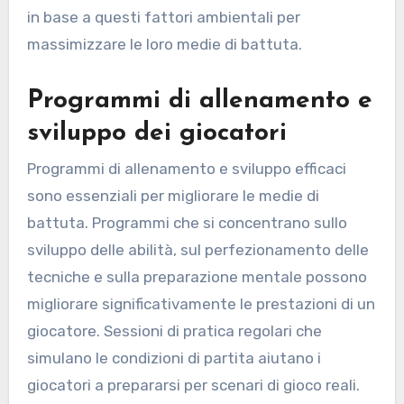
in base a questi fattori ambientali per
massimizzare le loro medie di battuta.
Programmi di allenamento e
sviluppo dei giocatori
Programmi di allenamento e sviluppo efficaci
sono essenziali per migliorare le medie di
battuta. Programmi che si concentrano sullo
sviluppo delle abilità, sul perfezionamento delle
tecniche e sulla preparazione mentale possono
migliorare significativamente le prestazioni di un
giocatore. Sessioni di pratica regolari che
simulano le condizioni di partita aiutano i
giocatori a prepararsi per scenari di gioco reali.