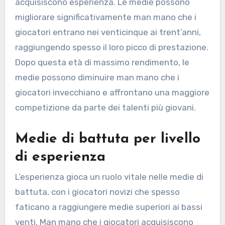
acquisiscono esperienza. Le medie possono
migliorare significativamente man mano che i
giocatori entrano nei venticinque ai trent’anni,
raggiungendo spesso il loro picco di prestazione.
Dopo questa età di massimo rendimento, le
medie possono diminuire man mano che i
giocatori invecchiano e affrontano una maggiore
competizione da parte dei talenti più giovani.
Medie di battuta per livello
di esperienza
L’esperienza gioca un ruolo vitale nelle medie di
battuta, con i giocatori novizi che spesso
faticano a raggiungere medie superiori ai bassi
venti. Man mano che i giocatori acquisiscono