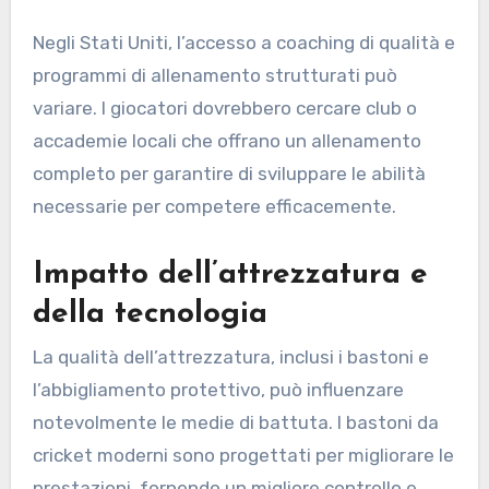
Negli Stati Uniti, l’accesso a coaching di qualità e
programmi di allenamento strutturati può
variare. I giocatori dovrebbero cercare club o
accademie locali che offrano un allenamento
completo per garantire di sviluppare le abilità
necessarie per competere efficacemente.
Impatto dell’attrezzatura e
della tecnologia
La qualità dell’attrezzatura, inclusi i bastoni e
l’abbigliamento protettivo, può influenzare
notevolmente le medie di battuta. I bastoni da
cricket moderni sono progettati per migliorare le
prestazioni, fornendo un migliore controllo e