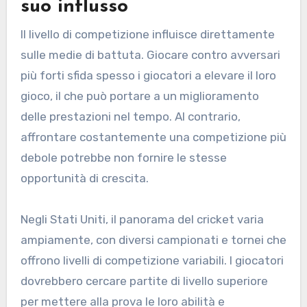
suo influsso
Il livello di competizione influisce direttamente
sulle medie di battuta. Giocare contro avversari
più forti sfida spesso i giocatori a elevare il loro
gioco, il che può portare a un miglioramento
delle prestazioni nel tempo. Al contrario,
affrontare costantemente una competizione più
debole potrebbe non fornire le stesse
opportunità di crescita.
Negli Stati Uniti, il panorama del cricket varia
ampiamente, con diversi campionati e tornei che
offrono livelli di competizione variabili. I giocatori
dovrebbero cercare partite di livello superiore
per mettere alla prova le loro abilità e