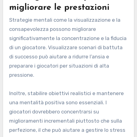
migliorare le prestazioni
Strategie mentali come la visualizzazione e la
consapevolezza possono migliorare
significativamente la concentrazione e la fiducia
di un giocatore. Visualizzare scenari di battuta
di successo può aiutare a ridurre l’ansia e
preparare i giocatori per situazioni di alta
pressione.
Inoltre, stabilire obiettivi realistici e mantenere
una mentalità positiva sono essenziali. I
giocatori dovrebbero concentrarsi su
miglioramenti incrementali piuttosto che sulla
perfezione, il che può aiutare a gestire lo stress