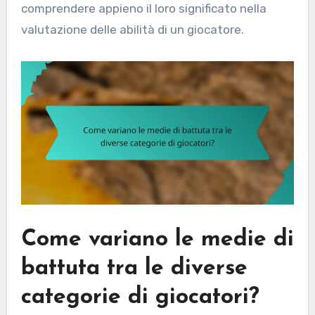
comprendere appieno il loro significato nella
valutazione delle abilità di un giocatore.
Come variano le medie di
battuta tra le diverse
categorie di giocatori?